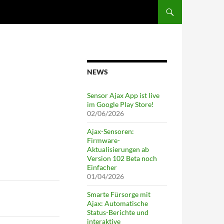
ZUM INHALT SPRINGEN
NEWS
Sensor Ajax App ist live
im Google Play Store!
02/06/2026
Ajax-Sensoren:
Firmware-
Aktualisierungen ab
Version 102 Beta noch
Einfacher
01/04/2026
Smarte Fürsorge mit
Ajax: Automatische
Status-Berichte und
interaktive