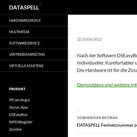
Suchen
//
DATASPELL
HARDWARESERVICE
MULTIMEDIA
03/04/2022
SOFTWARESERVICE
VERTRIEBSMARKETING
Nach der Software DSEasyBo
Individueller, Komfortabler u
VIRTUELLE ASSISTENZ
Die Hardware ist für die Zu
Demovideos und weitere Inf
PRODUKT
IPCam Argus
Sensor Ajax
Beitragsnavigati
DSEasyBox
VORHERIGER BEITRAG
WPDSRegister
DATASPELL Festnetznummer 
Zombie