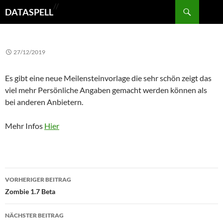
Suchen
//
DATASPELL
ZUM
INHALT
27/12/2019
SPRINGEN
Es gibt eine neue Meilensteinvorlage die sehr schön zeigt das
viel mehr Persönliche Angaben gemacht werden können als
bei anderen Anbietern.
Mehr Infos
Hier
Beitragsnavigation
VORHERIGER BEITRAG
Zombie 1.7 Beta
NÄCHSTER BEITRAG