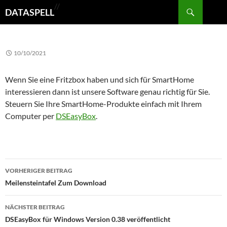
Suchen
//
DATASPELL
ZUM
INHALT
10/10/2021
SPRINGEN
Wenn Sie eine Fritzbox haben und sich für SmartHome
interessieren dann ist unsere Software genau richtig für Sie.
Steuern Sie Ihre SmartHome-Produkte einfach mit Ihrem
Computer per
DSEasyBox
.
Beitragsnavigation
VORHERIGER BEITRAG
Meilensteintafel Zum Download
NÄCHSTER BEITRAG
DSEasyBox für Windows Version 0.38 veröffentlicht