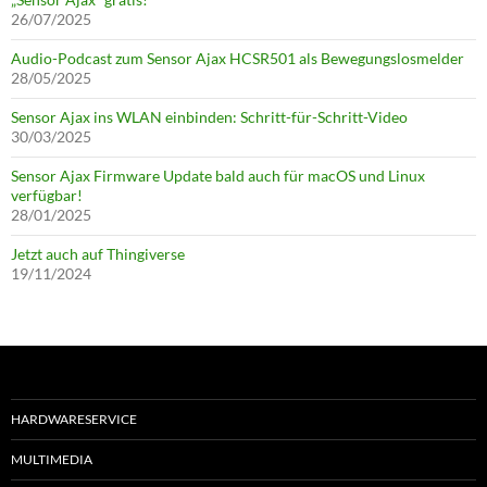
26/07/2025
Audio-Podcast zum Sensor Ajax HCSR501 als Bewegungslosmelder
28/05/2025
Sensor Ajax ins WLAN einbinden: Schritt-für-Schritt-Video
30/03/2025
Sensor Ajax Firmware Update bald auch für macOS und Linux
verfügbar!
28/01/2025
Jetzt auch auf Thingiverse
19/11/2024
HARDWARESERVICE
MULTIMEDIA